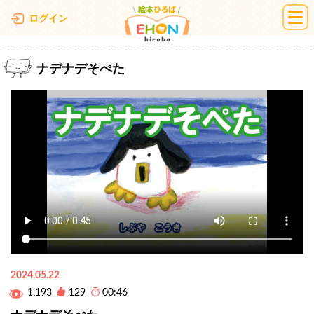
絵本ひろば
ログイン
ナデナデそぺた
2024.05.22
1,193
129
00:46