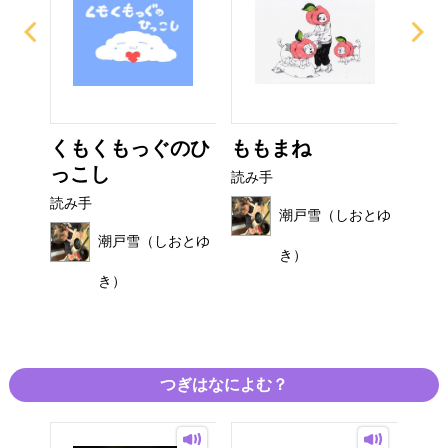
び
くもくもっぐのひ
ももまね
お
っこし
読み手
読み
読み手
おとゆ
潮戸雪（しおとゆ
潮戸雪（しおとゆ
き）
き）
つぎはなによむ？