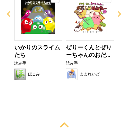
なび
いかりのスライム
ぜりーくんとぜり
こ
たち
ーちゃんのおだ...
読み
読み手
読み手
ほこみ
ままれいど