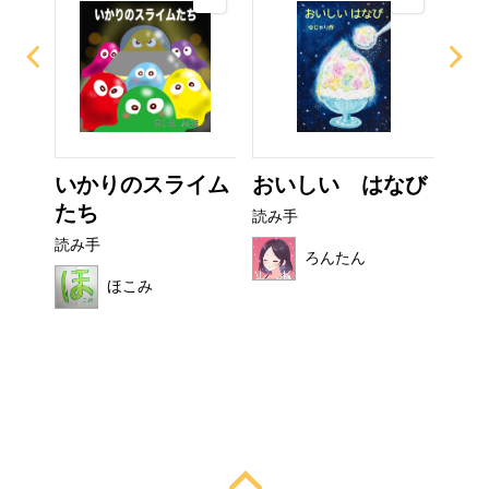
ー
いかりのスライム
おいしい はなび
ぼ
たち
シ
読み手
読み手
読み
ろんたん
ほこみ