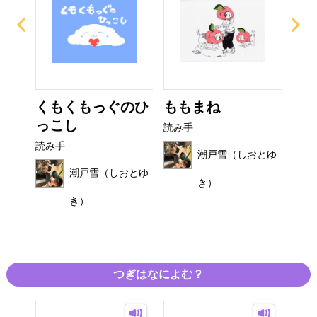
び
くもくもっぐのひ
ももまね
お
っこし
読み手
読み
読み手
おとゆ
潮戸雪（しおとゆ
潮戸雪（しおとゆ
き）
き）
つぎはなによむ？