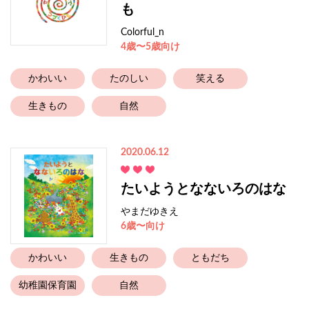
も
Colorful_n
4歳〜5歳向け
かわいい
たのしい
笑える
生きもの
自然
2020.06.12
たいようとなないろのはな
やまだゆきえ
6歳〜向け
かわいい
生きもの
ともだち
幼稚園保育園
自然