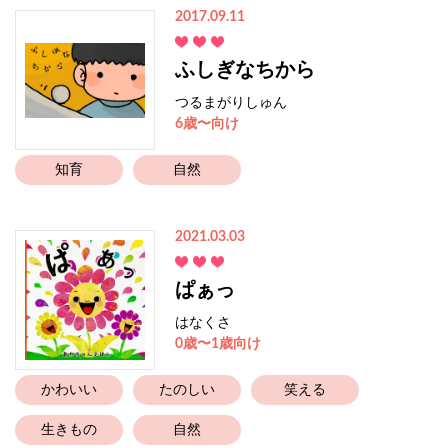
2017.09.11
ふしぎなちから
つるまがりしゅん
6歳〜向け
知育
自然
2021.03.03
ぱぁっ
はなくさ
0歳〜1歳向け
かわいい
たのしい
笑える
生きもの
自然