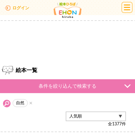
絵本ひろば
ログイン
絵本一覧
条件を絞り込んで検索する
自然
全
1377
件