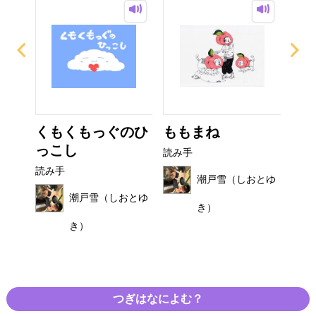
び
くもくもっぐのひ
ももまね
お
っこし
読み手
読み
読み手
おとゆ
潮戸雪（しおとゆ
潮戸雪（しおとゆ
き）
き）
つぎはなによむ？