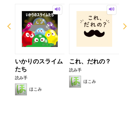
ザラ
いかりのスライム
これ、だれの？
カ
たち
読み手
読み
読み手
ほこみ
ほこみ