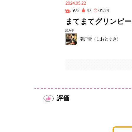
2024.05.22
975
47
01:24
まてまてグリンピー
読み手
潮戸雪（しおとゆき）
評価