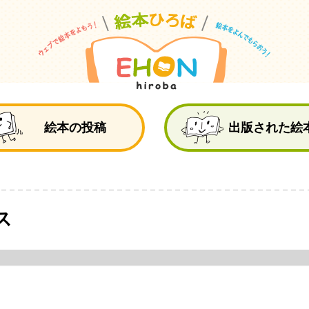
絵
絵本の投稿
出版された絵
ス