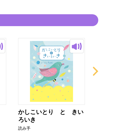
かしこいとり と きい
ありさん
ろいき
読み手
読み手
潮戸雪（し