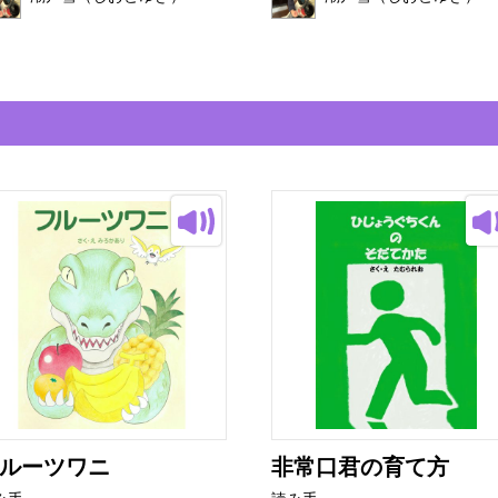
ルーツワニ
非常口君の育て方