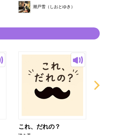
潮戸雪（しおとゆき）
これ、だれの？
いかりのスラ