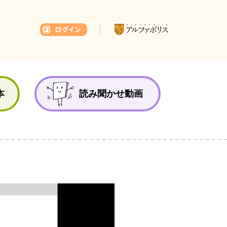
本ひろば
本
読み聞かせ動画