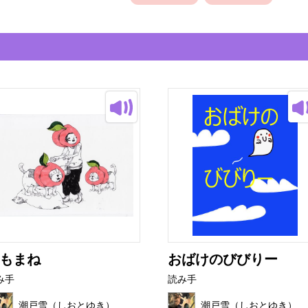
もまね
おばけのびびりー
み手
読み手
潮戸雪（しおとゆき）
潮戸雪（しおとゆき）