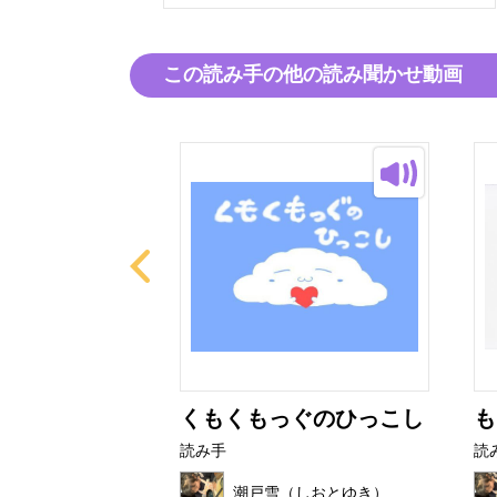
この読み手の他の読み聞かせ動画
たび
くもくもっぐのひっこし
も
読み手
読
（しおとゆき）
潮戸雪（しおとゆき）