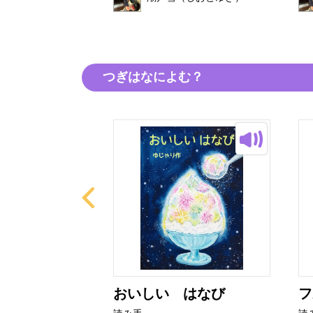
つぎはなによむ？
ター
おいしい はなび
フ