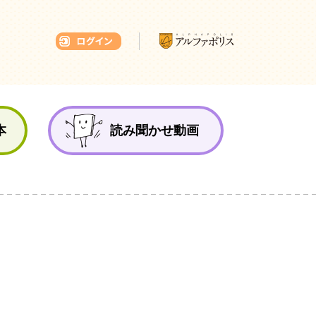
本ひろば
本
読み聞かせ動画