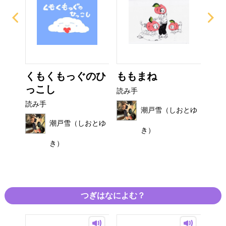
び
くもくもっぐのひ
ももまね
お
っこし
読み手
読み
読み手
おとゆ
潮戸雪（しおとゆ
潮戸雪（しおとゆ
き）
き）
つぎはなによむ？