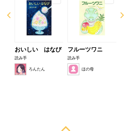
て方
おいしい はなび
フルーツワニ
ぼ
シ
読み手
読み手
読み
ろんたん
ほの母