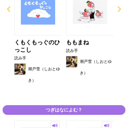
び
くもくもっぐのひ
ももまね
お
っこし
読み手
読み
読み手
おとゆ
潮戸雪（しおとゆ
潮戸雪（しおとゆ
き）
き）
つぎはなによむ？