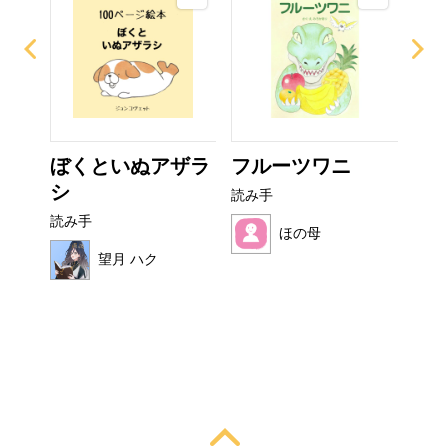
なび
ぼくといぬアザラ
フルーツワニ
こ
シ
読み手
読み
読み手
ほの母
望月 ハク