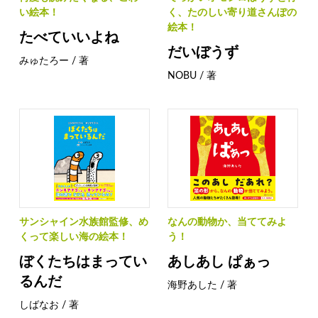
い絵本！
く、たのしい寄り道さんぽの
絵本！
たべていいよね
だいぼうず
みゅたろー / 著
NOBU / 著
サンシャイン水族館監修、め
なんの動物か、当ててみよ
くって楽しい海の絵本！
う！
ぼくたちはまってい
あしあし ぱぁっ
るんだ
海野あした / 著
しばなお / 著