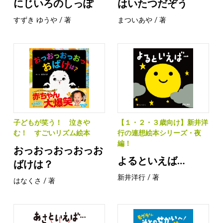
にじいろのしっぽ
はいたつだぞう
すずき ゆうや / 著
まついあや / 著
子どもが笑う！ 泣きや
【１・２・３歳向け】新井洋
む！ すごいリズム絵本
行の連想絵本シリーズ・夜
編！
おっおっおっおっお
よるといえば…
ばけは？
新井洋行 / 著
はなくさ / 著