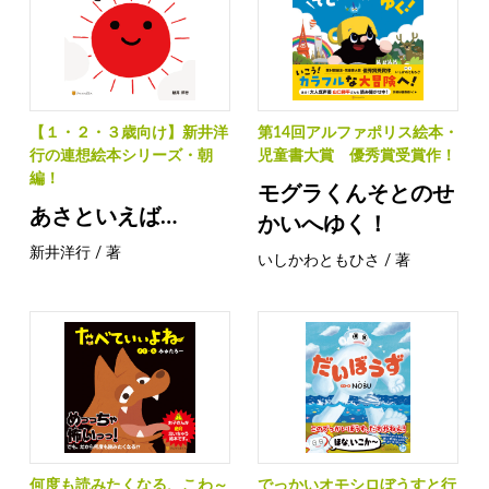
【１・２・３歳向け】新井洋
第14回アルファポリス絵本・
行の連想絵本シリーズ・朝
児童書大賞 優秀賞受賞作！
編！
モグラくんそとのせ
あさといえば…
かいへゆく！
新井洋行 / 著
いしかわともひさ / 著
何度も読みたくなる、こわ～
でっかいオモシロぼうすと行