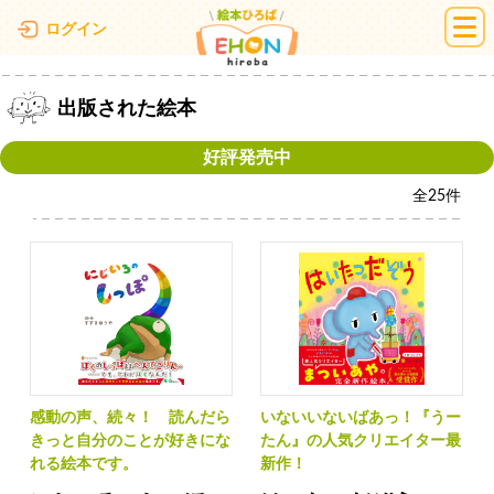
絵本ひろば
ログイン
出版された絵本
好評発売中
全
25
件
感動の声、続々！ 読んだら
いないいないばあっ！『うー
きっと自分のことが好きにな
たん』の人気クリエイター最
れる絵本です。
新作！