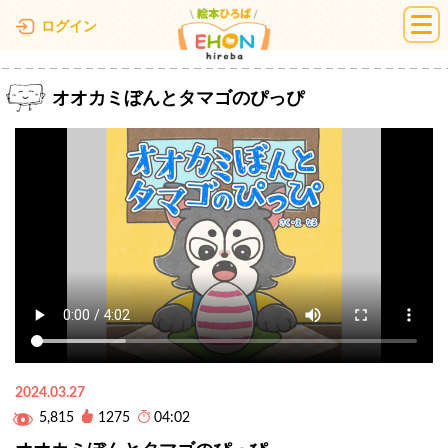
絵本ひろば
ログイン
オオカミぼんとタマゴのぴっぴ
2024.03.27
5,815
1275
04:02