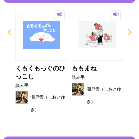
び
くもくもっぐのひ
ももまね
お
っこし
読み手
読み
読み手
おとゆ
潮戸雪（しおとゆ
潮戸雪（しおとゆ
き）
き）