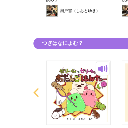
読み手
読
（しおとゆき）
潮戸雪（しおとゆき）
つぎはなによむ？