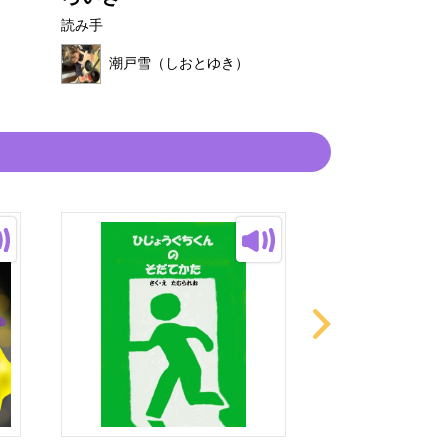
読み手
読み手
潮戸雪（し
潮戸雪（しおとゆき）