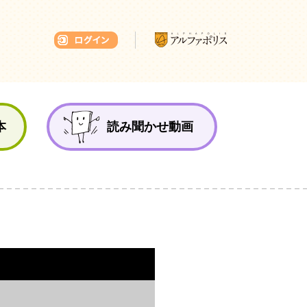
本ひろば
本
読み聞かせ動画