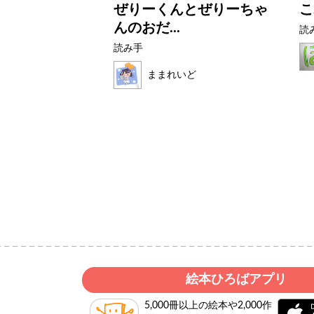
アザラシ
ぜりーくんとぜりーちゃ
こ
んのおだ...
読
読み手
ク
ままれいど
絵本ひろばアプリ
5,000冊以上の絵本や2,000作