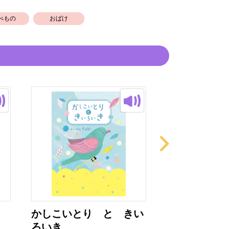
べもの
おばけ
かしこいとり と きい
ありさん
ろいき