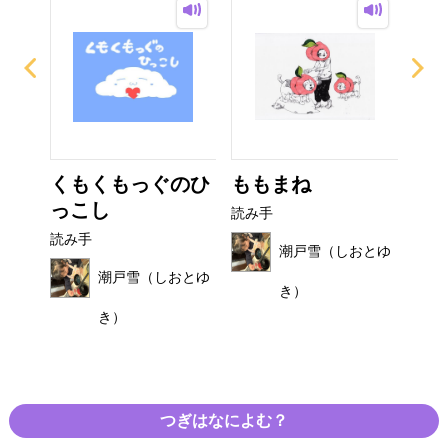
び
くもくもっぐのひ
ももまね
お
っこし
読み手
読み
読み手
おとゆ
潮戸雪（しおとゆ
潮戸雪（しおとゆ
き）
き）
つぎはなによむ？