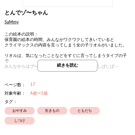
とんでゾ〜ちゃん
SaMmy
この絵本の説明：
保育園の絵本の時間、みんながワクワクしてきいていると
クライマックスの内容を言ってしまう女の子リオルがいました。
リオルは、気になったことなどをすぐに言ってしまうタイプの子
で
続きを読む
みんなからはブーブーと文句を言われることも、しばしば‥
でもでも、リオルが気になることを言ってしまうのは
ちょっとした理由があったのです。
17
ページ数：
対象年齢：
4歳〜5歳
タグ：
人の見た目を笑ってしまったり、クイズや迷路の答えを遠慮せず
に
おやすみ
生きもの
ともだち
言ってしまう子が世の中には多いですが、もしかしたら‥リオル
と
しつけ
同じ理由がある子が多いかも知れません