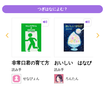
つぎはなによむ？
ぜり
非常口君の育て方
おいしい はなび
い
..
た
読み手
読み手
読み
せなぴょん
ろんたん