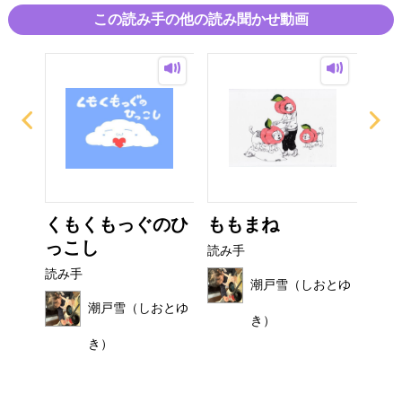
ですが、きっかけ１つで「あるもの」をもつことによって
言ってしまう性格はガラリと変わるかも知れません
この読み手の他の読み聞かせ動画
気になったことをバシバシ言ってしまう、リオルの物語
たくさんの方に読んでいただけますように
2024/04/10
び
くもくもっぐのひ
ももまね
お
っこし
読み手
読み
読み手
おとゆ
潮戸雪（しおとゆ
潮戸雪（しおとゆ
き）
き）