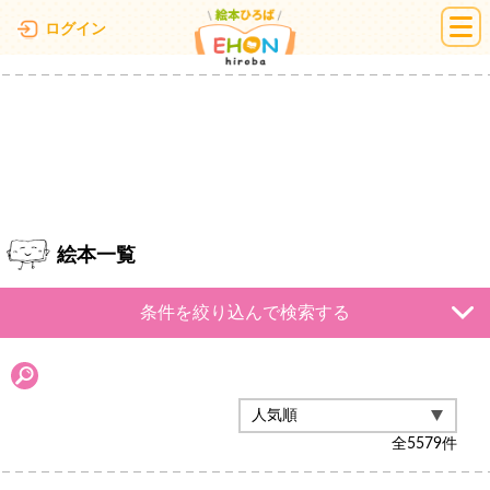
絵本ひろば
ログイン
絵本一覧
条件を絞り込んで検索する
全
5579
件