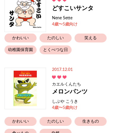
どすこいサンタ
Nene Sette
4歳〜5歳向け
かわいい
たのしい
笑える
幼稚園保育園
とくべつな日
2017.12.01
カエルくんたち
メロンパンツ
しぶや こうき
4歳〜5歳向け
かわいい
たのしい
生きもの