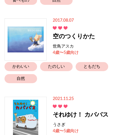
食べもの
自然
2017.08.07
空のつくりかた
世鳥アスカ
4歳〜5歳向け
かわいい
たのしい
ともだち
自然
2021.11.25
それゆけ！ カババス
うさぎ
4歳〜5歳向け