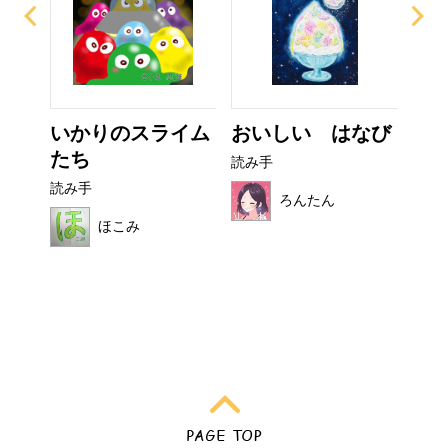
ー
いかりのスライム
おいしい はなび
ぜ
たち
ーち
読み手
読み手
読み
ろんたん
ほこみ