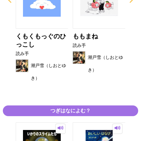
び
くもくもっぐのひ
ももまね
お
っこし
読み手
読み
読み手
おとゆ
潮戸雪（しおとゆ
潮戸雪（しおとゆ
き）
き）
つぎはなによむ？