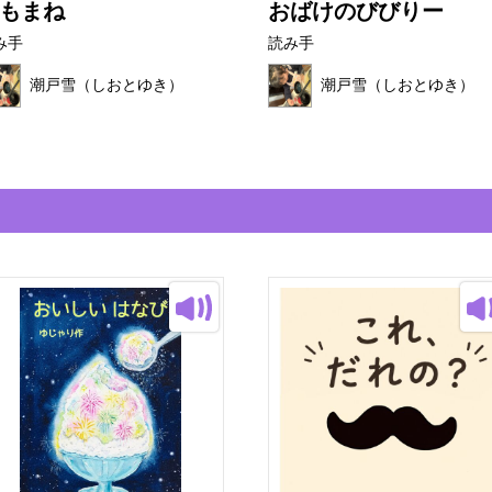
もまね
おばけのびびりー
み手
読み手
潮戸雪（しおとゆき）
潮戸雪（しおとゆき）