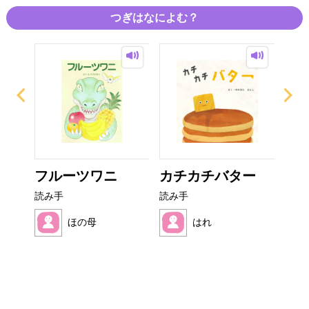
つぎはなによむ？
なび
フルーツワニ
カチカチバター
ぜ
ーち
読み手
読み手
読み
ほの母
はれ