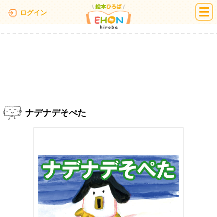
絵本ひろば
ログイン
ナデナデそぺた