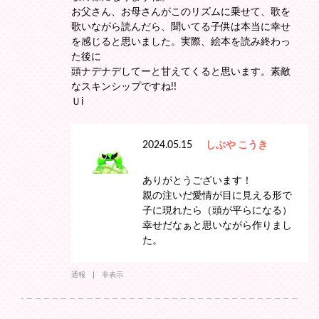
お父さん、お母さんがこのリズムに乗せて、歌を
歌いながら読んだら、聞いてる子供は本当に幸せ
を感じると思いました。実際、絵本を読み終わっ
た後に
頭ナデナデしてーと甘えてくると思います。素敵
なスキンシップですね!!
Ｕi
2024.05.15
しぶや こうき
ありがとうございます！
親の注いだ愛情が目に見える形で
子に現れたら（頭が平らになる）
幸せだなぁと思いながら作りまし
た。
通報
非表示