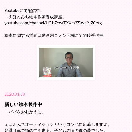
Youtubeにて配信中。
「えほんみち絵本作家養成講座」
youtube.com/channel/UClb7cwfEYXm3Z-wh2_ZCYtg
絵本に関する質問は動画内コメント欄にて随時受付中
2020.01.30
新しい絵本製作中
「パパをおむかえに」
えほんみちオーディションというコンペに応募しますよ。
足蹴り車で街の中を走る。子どもの頃の僕の夢でした。