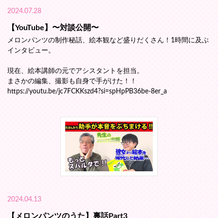
2024.07.28
【YouTube】〜対談公開〜
メロンパンツの制作秘話、絵本観など盛りだくさん！1時間に及ぶ
インタビュー。
現在、絵本講師の元でアシスタントを担当。
まさかの編集、撮影も自身で手がけた！！
https://youtu.be/jc7FCKKszd4?si=spHpPB36be-8er_a
2024.04.13
【メロンパンツのうた】裏話Part3