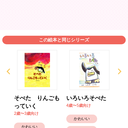
この絵本と同じシリーズ
こし
そぺた りんごも
いろいろそぺた
ぺ
っていく
4歳〜5歳向け
2歳
2歳〜3歳向け
かわいい
かわいい