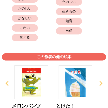
たのしい
たのしい
生きもの
かなしい
知育
こわい
自然
笑える
この作者の他の絵本
メロンパンツ
とけた！
そ