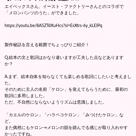
エイベックスさん、イースト・ファクトリーさんとのコラボで
「メロンパンツのうた」ができました。
https://youtu.be/8A5ZTdXuHcs?si=EsXtrs-6y_kLEIPq
製作秘話を言える範囲でちょっぴりご紹介！
Q.絵本の文と歌詞はかなり違いますが工夫した点などあります
か？
A.まず、絵本自体を知らなくても楽しめる歌詞にしたいと考えまし
た。
そのために主人の名前「ケロン」を覚えてもらうために、最初の
歌詞に多用しました。
ただ、不自然にならないようリズムは意識しました。
「カエルのケロン」「ハラペコケロン」「みつけたケロン」な
ど。
また偶然にもケロン→メロンの韻を踏んでる感じが取り入れやす
かったですね。