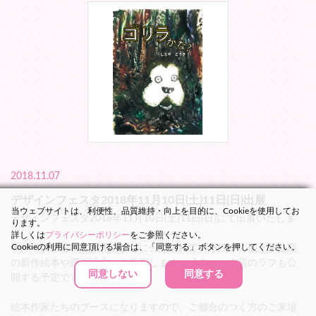
2018.11.07
デザインフェスタ2018年11月10日(土)11日(日)出展
当ウェブサイトは、利便性、品質維持・向上を目的に、Cookieを使用してお
デザインフェスタ2018年11月10日(土)11日(日)にて出展いたしま
ります。
す。
詳しくは
プライバシーポリシー
をご参照ください。
Cookieの利用に同意頂ける場合は、「同意する」ボタンを押してください。
手作り製本絵本の販売。ここに公開されている絵本の他、未公開
の新作絵本や原画絵本、を販売します。絵本になる前のラフも公
同意しない
同意する
開する予定です。
絵本作家たちのブースになりますので、ご都合のつく方のご来場