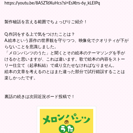
https://youtu.be/8A5ZTdXuHcs?si=EsXtrs-6y_kLEIPq
製作秘話を言える範囲でちょっぴりご紹介！
Q.作詞をする上で気をつけたことは？
A.絵本という原作の世界観を守りつつ、映像化でクオリティが下が
らないことを意識しました。
「メロンパンツのうた」と聞くとその絵本のテーマソングを手が
けるかと思いますが、これは違います。歌で絵本の内容をストー
リー仕立て（起承転結）で成り立たせなければなりません。
絵本の文章を考えるのとはまた違った部分で試行錯誤することは
楽しかったです。
裏話の続きは次回近況ボード投稿で！