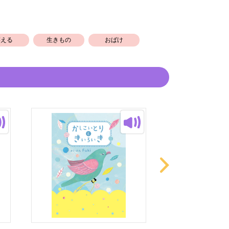
笑える
生きもの
おばけ