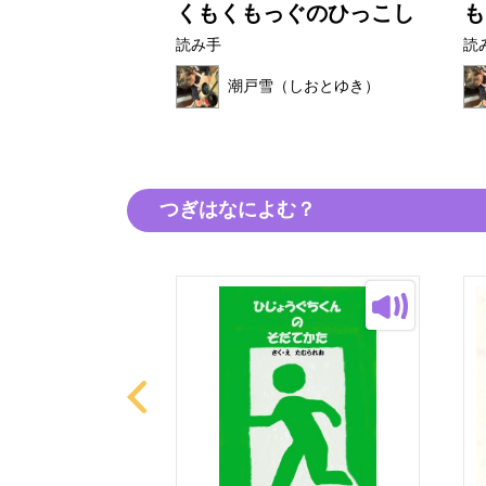
たび
くもくもっぐのひっこし
も
読み手
読
（しおとゆき）
潮戸雪（しおとゆき）
つぎはなによむ？