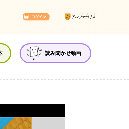
本ひろば
本
読み聞かせ動画