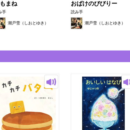
もまね
おばけのびびりー
み手
読み手
潮戸雪（しおとゆき）
潮戸雪（しおとゆき）