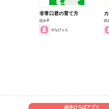
とぜりーちゃ
非常口君の育て方
カ
読み手
読
せなぴょん
いど
絵本ひろばアプリ