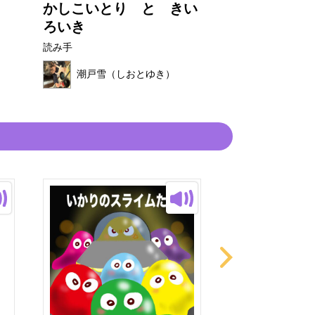
かしこいとり と きい
ありさん
ろいき
読み手
読み手
潮戸雪（し
潮戸雪（しおとゆき）