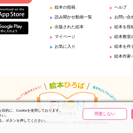
絵本の投稿
ヘルプ
読み聞かせ動画一覧
お問い合
出版された絵本
絵本を投
マイページ
絵本教室
お気に入り
絵本を作
絵本作家
的に、Cookieを使用しております。
同意しない
さい。
する」ボタンを押してください。
(C)2000-2026 AlphaPolis Co., Ltd. All Rights Reserved.