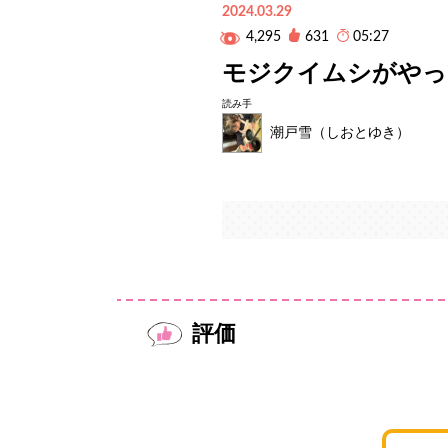
2024.03.29
4,295
631
05:27
モジクイムシがやっ
読み手
潮戸雪（しおとゆき）
評価