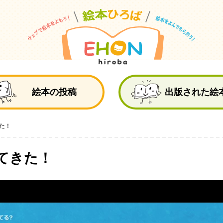
絵
絵本の投稿
出版された絵
た！
てきた！