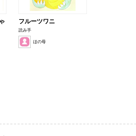
ゃ
フルーツワニ
ぼくといぬア
読み手
読み手
ほの母
望月 ハク