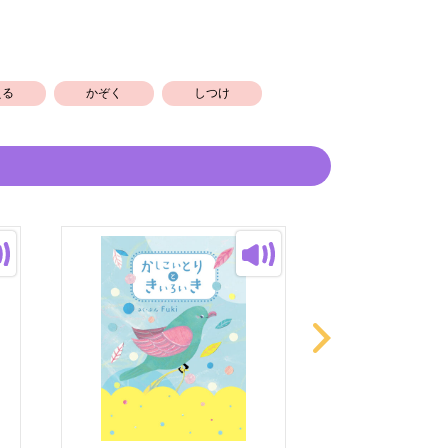
える
かぞく
しつけ