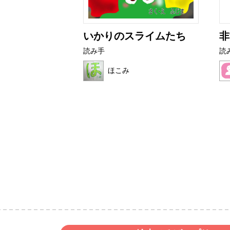
の？
いかりのスライムたち
非
読み手
読
ほこみ