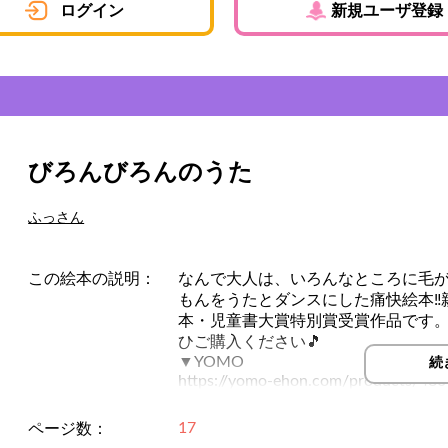
ログイン
新規ユーザ登録
びろんびろんのうた
ふっさん
この絵本の説明：
なんで大人は、いろんなところに毛
もんをうたとダンスにした痛快絵本‼親
本・児童書大賞特別賞受賞作品です。Y
ひご購入ください🎵
▼YOMO
続
https://yomo-ehon.com/products/480
▼Amazon
https://onl.sc/eAQp9k2
17
ページ数：