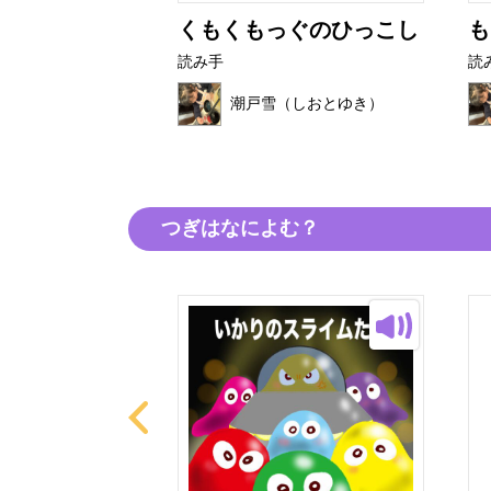
たび
くもくもっぐのひっこし
も
読み手
読
（しおとゆき）
潮戸雪（しおとゆき）
つぎはなによむ？