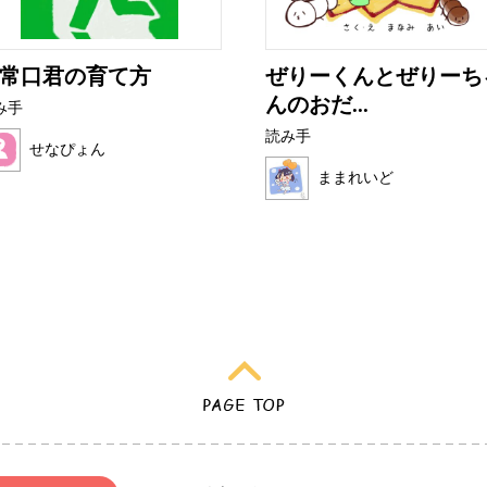
常口君の育て方
ぜりーくんとぜりーち
んのおだ...
み手
読み手
せなぴょん
ままれいど