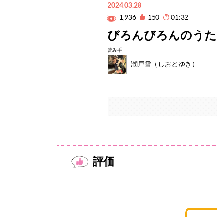
2024.03.28
1,936
150
01:32
びろんびろんのうた
読み手
潮戸雪（しおとゆき）
評価