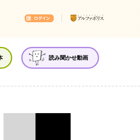
本ひろば
本
読み聞かせ動画