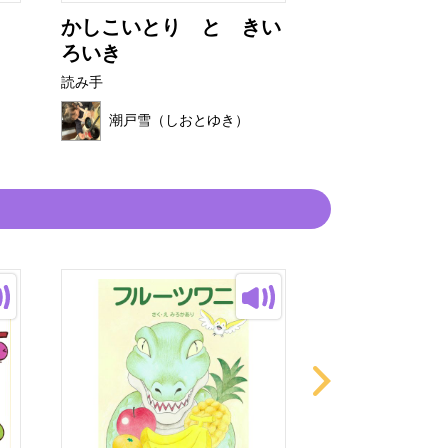
かしこいとり と きい
ありさん
ろいき
読み手
読み手
潮戸雪（し
潮戸雪（しおとゆき）