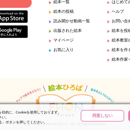
絵本一覧
はじめて
絵本の投稿
ヘルプ
読み聞かせ動画一覧
お問い合
出版された絵本
絵本を投
マイページ
絵本教室
お気に入り
絵本を作
絵本作家
的に、Cookieを使用しております。
同意しない
さい。
する」ボタンを押してください。
(C)2000-2026 AlphaPolis Co., Ltd. All Rights Reserved.