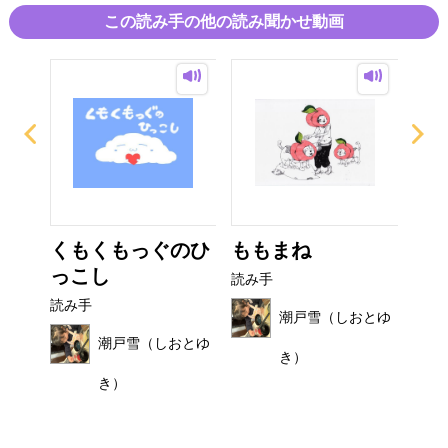
とをベースにできたお話。
この読み手の他の読み聞かせ動画
これを見終えた君もきっと ピピーンと くるかも！？
び
くもくもっぐのひ
ももまね
お
っこし
読み手
読み
読み手
おとゆ
潮戸雪（しおとゆ
潮戸雪（しおとゆ
き）
き）