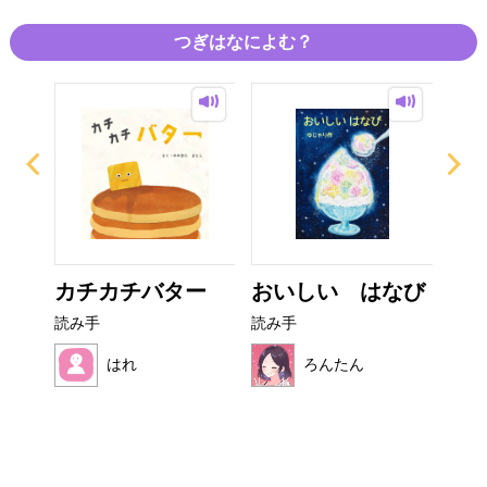
つぎはなによむ？
ザラ
カチカチバター
おいしい はなび
こ
読み手
読み手
読み
はれ
ろんたん