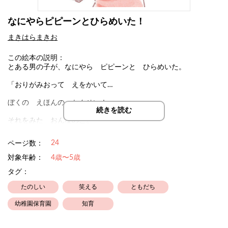
なにやらピピーンとひらめいた！
まきはらまきお
この絵本の説明：
とある男の子が、なにやら ピピーンと ひらめいた。
「おりがみおって えをかいて…
ぼくの えほんの かんせい！」
続きを読む
それをみた おんなのこ。
「テープで はって かさねれば、
24
ページ数：
ながい おはなしの できあがり！」
対象年齢：
4歳〜5歳
タグ：
どんどん どんどん ひとつの ひらめきから またひらめき
が！
たのしい
笑える
ともだち
幼稚園保育園
知育
アイデアの可能性に思わずワクワクしちゃう絵本！
絵本を描きながら保育士もしている作者自身のクラスで起きたこ