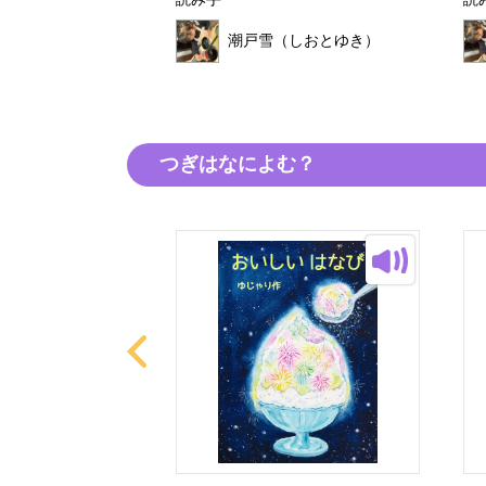
読み手
読
（しおとゆき）
潮戸雪（しおとゆき）
つぎはなによむ？