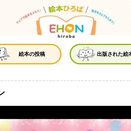
絵
絵本の投稿
出版された絵
ン