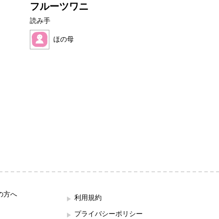
フルーツワニ
ぼくといぬア
読み手
読み手
ほの母
望月 ハク
の方へ
利用規約
プライバシーポリシー