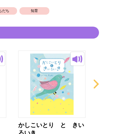
もだち
知育
かしこいとり と きい
ありさん
ろいき