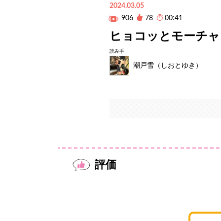
2024.03.05
906
78
00:41
ヒョコッとモーチャ
読み手
潮戸雪（しおとゆき）
評価