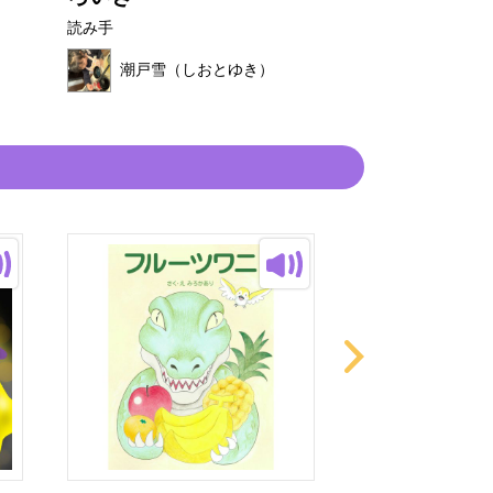
読み手
読み手
潮戸雪（し
潮戸雪（しおとゆき）