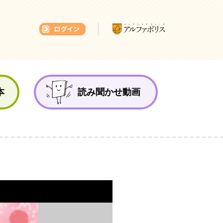
本ひろば
本
読み聞かせ動画