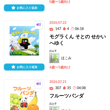
0歳〜1歳向け
お気に入り追加
2026.07.22
147
4
06:18
モグラくん そとの せかい
へゆく
読み手
ほこみ
お気に入り追加
4歳〜5歳向け
2026.07.21
307
35
04:08
フルーツパンダ
読み手