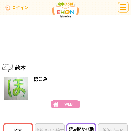
絵本ひろば
ログイン
絵本
ほこみ
WEB
読み聞かせ動
出版された絵本
近況ボード