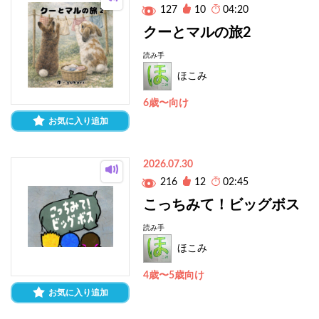
127
10
04:20
クーとマルの旅2
読み手
ほこみ
6歳〜向け
お気に入り追加
2026.07.30
216
12
02:45
こっちみて！ビッグボス
読み手
ほこみ
4歳〜5歳向け
お気に入り追加