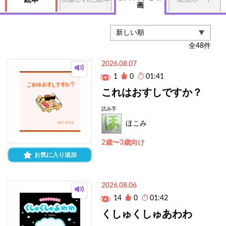
絵本
画
全
48
件
2026.08.07
1
0
01:41
これはおすしですか？
読み手
ほこみ
2歳〜3歳向け
お気に入り追加
2026.08.06
14
0
01:42
くしゅくしゅあわわ