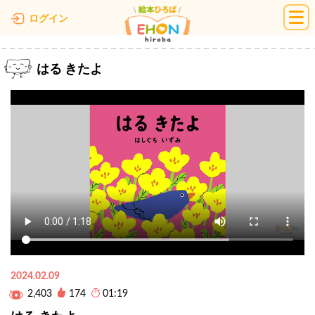
絵本ひろば
ログイン
はる きたよ
2024.02.09
2,403
174
01:19