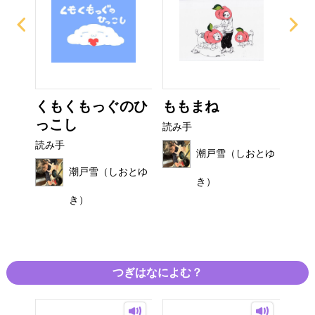
び
くもくもっぐのひ
ももまね
お
っこし
読み手
読み
読み手
おとゆ
潮戸雪（しおとゆ
潮戸雪（しおとゆ
き）
き）
つぎはなによむ？