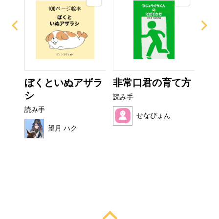
ー
ぼくといぬアザラ
非常口君の育て方
お
シ
読み手
読み
読み手
せなぴょん
望月 ハク