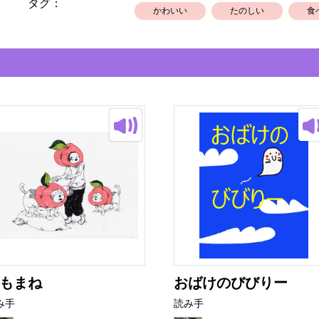
タグ：
かわいい
たのしい
食
もまね
おばけのびびりー
み手
読み手