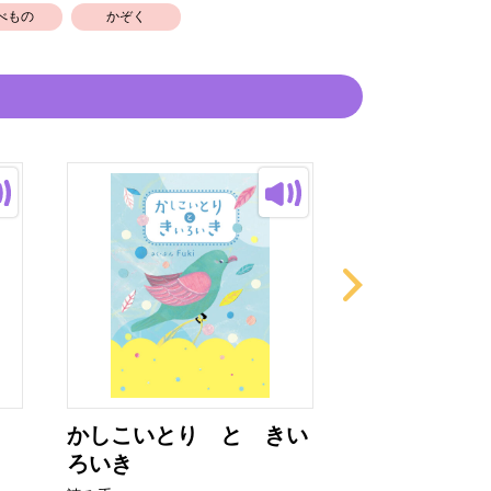
べもの
かぞく
かしこいとり と きい
ありさん
ろいき
読み手