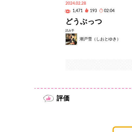
2024.02.28
1,471
193
02:04
どうぶっつ
読み手
潮戸雪（しおとゆき）
評価