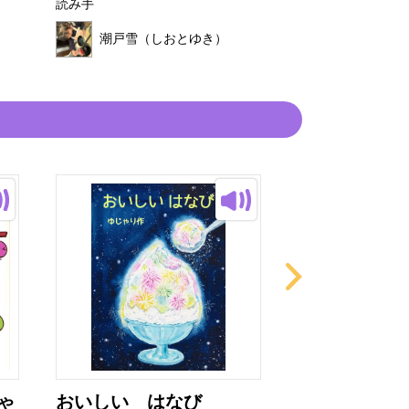
読み手
潮戸雪（し
潮戸雪（しおとゆき）
ゃ
おいしい はなび
いかりのスラ