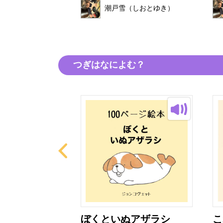
（しおとゆき）
潮戸雪（しおとゆき）
つぎはなによむ？
ニ
ぼくといぬアザラシ
こ