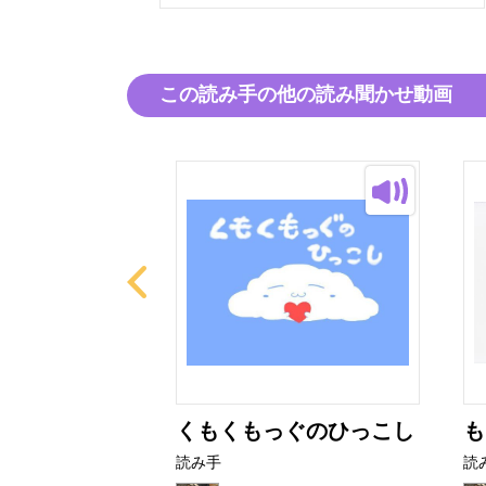
この読み手の他の読み聞かせ動画
たび
くもくもっぐのひっこし
も
読み手
読