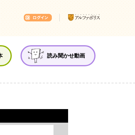
本ひろば
本
読み聞かせ動画