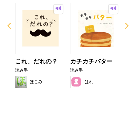
なび
これ、だれの？
カチカチバター
ぼ
シ
読み手
読み手
読み
ほこみ
はれ