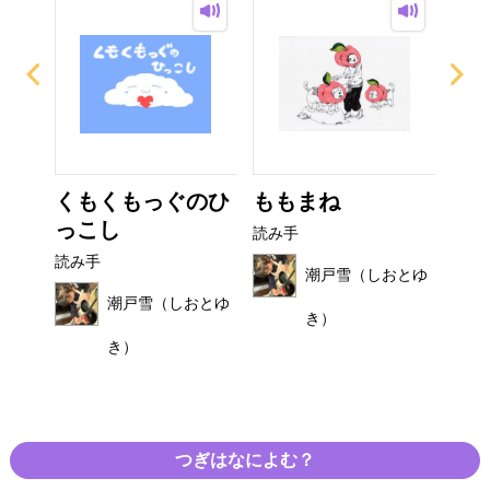
び
くもくもっぐのひ
ももまね
お
っこし
読み手
読み
読み手
おとゆ
潮戸雪（しおとゆ
潮戸雪（しおとゆ
き）
き）
つぎはなによむ？