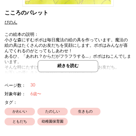
こころのパレット
ぴのん
この絵本の説明：
小さな森にすむポポは毎日魔法の絵の具を作っています。魔法の
絵の具はたくさんのお友だちを笑顔にします。ポポはみんなが喜
んでくれるのがとってもしあわせ！
あるひ、「あれれ？からだがフラフラする…」ポポはねこんでしま
います。
続きを読む
そんな時にたすけてくれたのは、森のたくさんのお友だち。
お互いの優しさと思いやりにあふれた絵本です。
30
ページ数：
対象年齢：
6歳〜
タグ：
かわいい
たのしい
生きもの
ともだち
幼稚園保育園