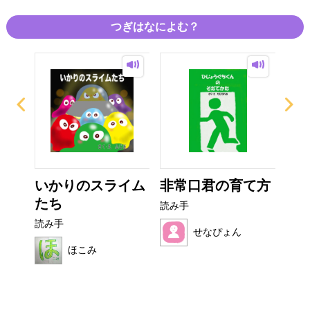
つぎはなによむ？
ぜり
いかりのスライム
非常口君の育て方
フ
..
たち
読み手
読み
読み手
せなぴょん
ほこみ