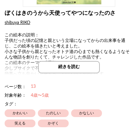
ぼくはきのうから天使ってやつになったのさ
shibuya RIKO
この絵本の説明：
子供だった頃の記憶と親という立場になってからの出来事を通
じ、この絵本を描きたいと考えました。
小さな子供から親となったオトナ達の心までも熱くなるようなそ
んな物語を創りたくて、チャレンジした作品です。
この絵本のテーマは「勇気」
続きを読む
少しブサイクで不器用な天使の主人公に光を当て
物事へ立ち向かい克服することの大切さを問います。
突然天使になった主人公は、悩み苦悩し答えを求め彷徨いながら
本来持っている 勇気 に気づきます。
13
ページ数：
その勇気を奮い立たせる時、大切な人の愛のちからを感じられず
対象年齢：
4歳〜5歳
にはいられないと思うのです。
読んでもらっている子供の瞳はキラキラしていて
タグ：
読んでいるオトナはグッとくる
それでいて笑える。
かわいい
たのしい
かなしい
そんな不思議な物語を楽しんでください。
笑える
かぞく
あなたの記憶の一冊となりますように。