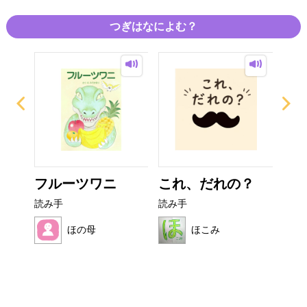
つぎはなによむ？
ぜり
フルーツワニ
これ、だれの？
ぼ
..
シ
読み手
読み手
読み
ほの母
ほこみ