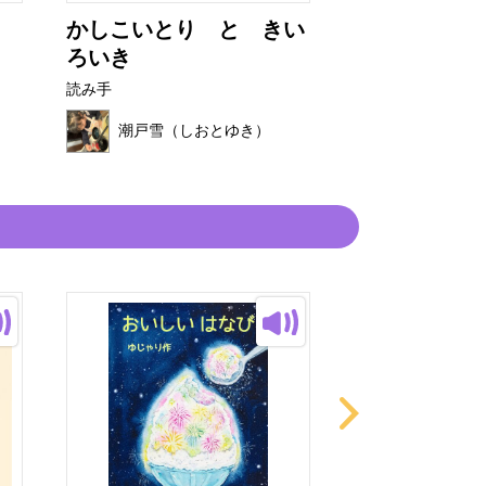
かしこいとり と きい
ありさん
ろいき
読み手
読み手
潮戸雪（し
潮戸雪（しおとゆき）