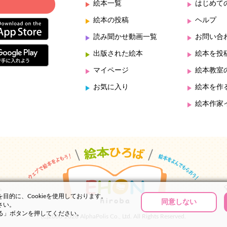
絵本一覧
はじめて
絵本の投稿
ヘルプ
読み聞かせ動画一覧
お問い合
出版された絵本
絵本を投
マイページ
絵本教室
お気に入り
絵本を作
絵本作家
的に、Cookieを使用しております。
同意しない
さい。
する」ボタンを押してください。
(C)2000-2026 AlphaPolis Co., Ltd. All Rights Reserved.