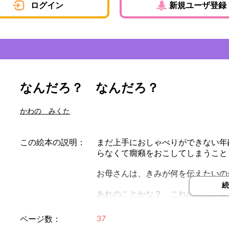
ログイン
新規ユーザ登録
なんだろ？ なんだろ？
かわの みくた
この絵本の説明：
まだ上手におしゃべりができない年
らなくて癇癪をおこしてしまうこと
お母さんは、きみが何を伝えたいの
続
あれのことかな？ これのことかな
まるで毎日が楽しいなぞなぞの連続
37
ページ数：
「いっぱいお話しして、いっぱいマ