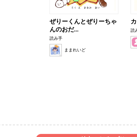
ライムたち
ぜりーくんとぜりーちゃ
カ
んのおだ...
読
読み手
ままれいど