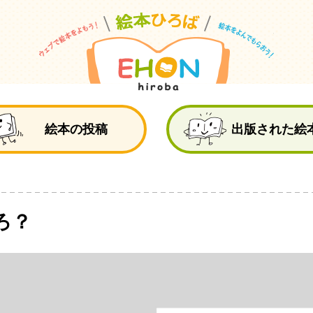
絵
絵本の投稿
出版された絵
ろ？