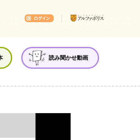
本ひろば
本
読み聞かせ動画