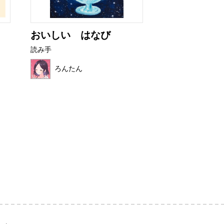
おいしい はなび
ぼくといぬア
読み手
読み手
ろんたん
望月 ハク