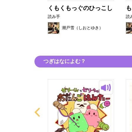
たび
くもくもっぐのひっこし
も
読み手
読
（しおとゆき）
潮戸雪（しおとゆき）
つぎはなによむ？