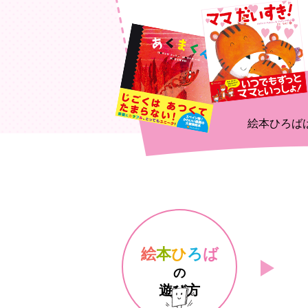
絵本ひろば
絵
本
ひ
ろ
ば
の
遊び方