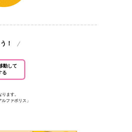
よう！
移動して
する
なります。
アルファポリス」