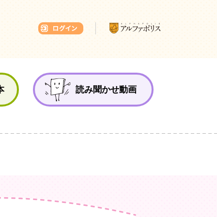
本ひろば
本
読み聞かせ動画
ようこそ！