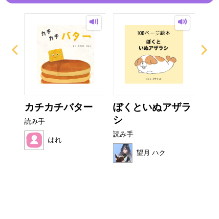
て方
カチカチバター
ぼくといぬアザラ
ぜ
シ
ーち
読み手
読み手
読み
はれ
望月 ハク