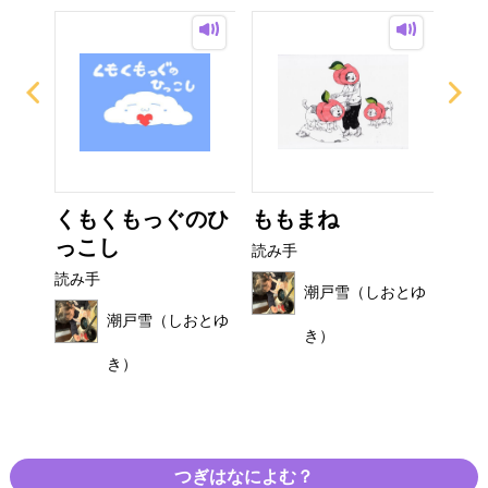
び
くもくもっぐのひ
ももまね
お
っこし
読み手
読み
読み手
おとゆ
潮戸雪（しおとゆ
潮戸雪（しおとゆ
き）
き）
つぎはなによむ？