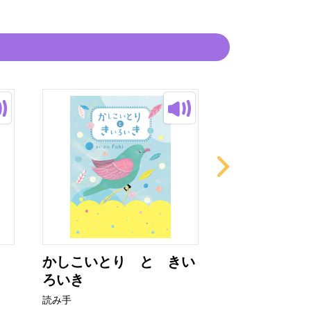
かしこいとり と きい
ありさん
ろいき
読み手
読み手
潮戸雪（し