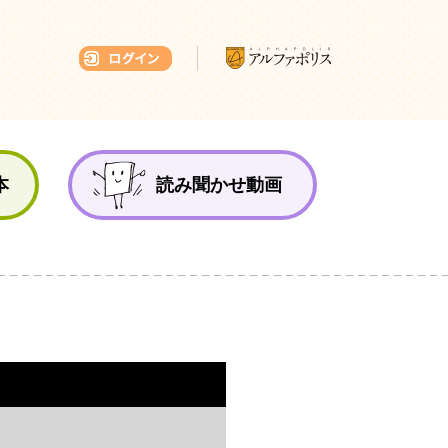
本ひろば
本
読み聞かせ動画