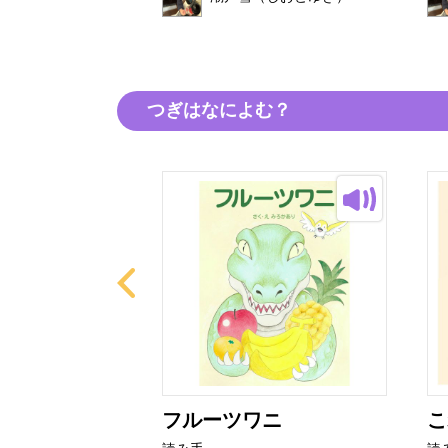
つぎはなによむ？
ター
フルーツワニ
こ