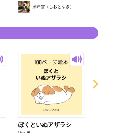
潮戸雪（しおとゆき）
ぼくといぬアザラシ
いかりのスラ