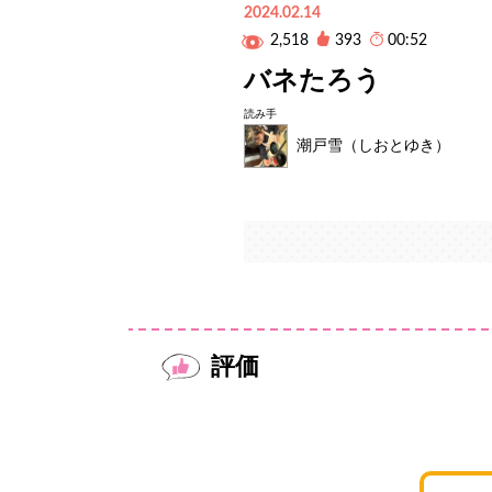
2024.02.14
2,518
393
00:52
バネたろう
読み手
潮戸雪（しおとゆき）
評価