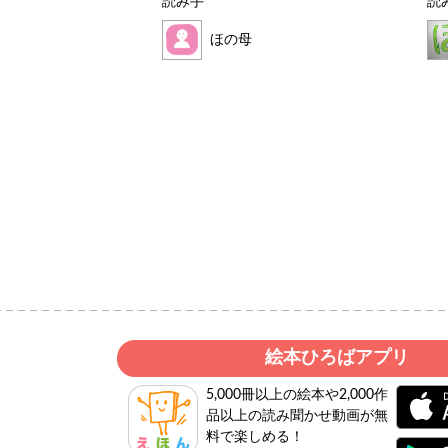
読み手
読
ほの母
絵本ひろばアプリ
5,000冊以上の絵本や2,000作
品以上の読み聞かせ動画が無
料で楽しめる！