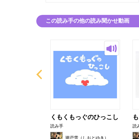
この読み手の他の読み聞かせ動画
たび
くもくもっぐのひっこし
も
読み手
読
（しおとゆき）
潮戸雪（しおとゆき）