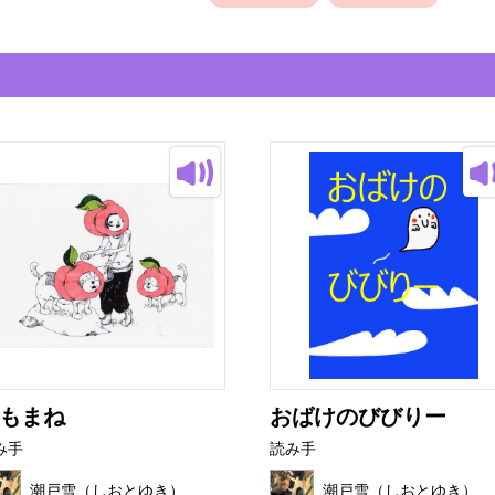
もまね
おばけのびびりー
み手
読み手
潮戸雪（しおとゆき）
潮戸雪（しおとゆき）