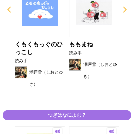
び
くもくもっぐのひ
ももまね
お
っこし
読み手
読み
読み手
おとゆ
潮戸雪（しおとゆ
潮戸雪（しおとゆ
き）
き）
つぎはなによむ？