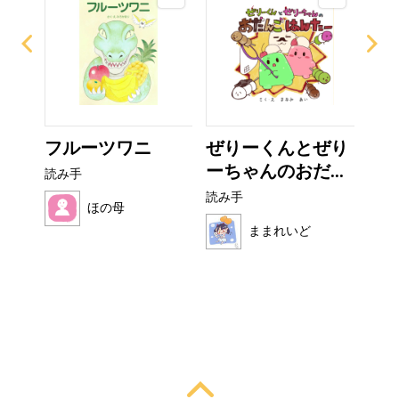
て方
フルーツワニ
ぜりーくんとぜり
こ
ーちゃんのおだ...
読み手
読み
読み手
ほの母
ままれいど