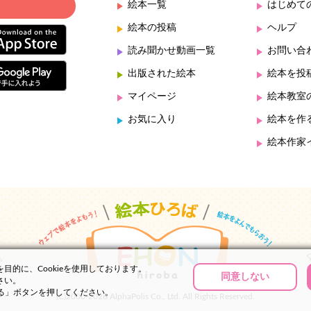
絵本一覧
はじめて
絵本の投稿
ヘルプ
読み聞かせ動画一覧
お問い合
出版された絵本
絵本を投
マイページ
絵本教室
お気に入り
絵本を作
絵本作家
的に、Cookieを使用しております。
同意しない
さい。
する」ボタンを押してください。
(C)2000-2026 AlphaPolis Co., Ltd. All Rights Reserved.