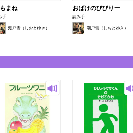
もまね
おばけのびびりー
み手
読み手
潮戸雪（しおとゆき）
潮戸雪（しおとゆき）