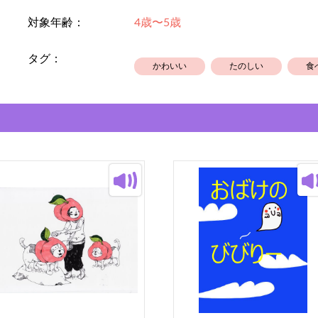
対象年齢：
4歳〜5歳
タグ：
かわいい
たのしい
食