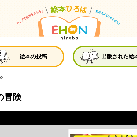
絵
絵本の投稿
出版された絵
険
の冒険