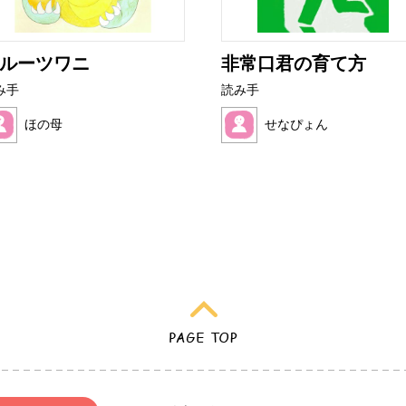
ルーツワニ
非常口君の育て方
み手
読み手
ほの母
せなぴょん