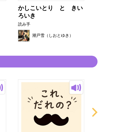
かしこいとり と きい
ありさん
ろいき
読み手
読み手
潮戸雪（し
潮戸雪（しおとゆき）