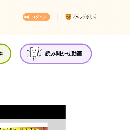
本ひろば
本
読み聞かせ動画