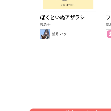
ライムたち
ぼくといぬアザラシ
フ
読み手
読
望月 ハク