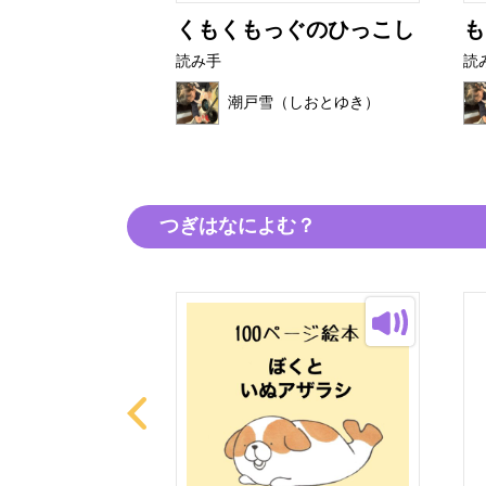
たび
くもくもっぐのひっこし
も
読み手
読
（しおとゆき）
潮戸雪（しおとゆき）
つぎはなによむ？