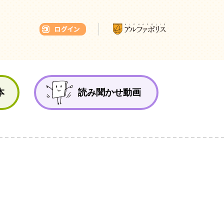
本ひろば
本
読み聞かせ動画