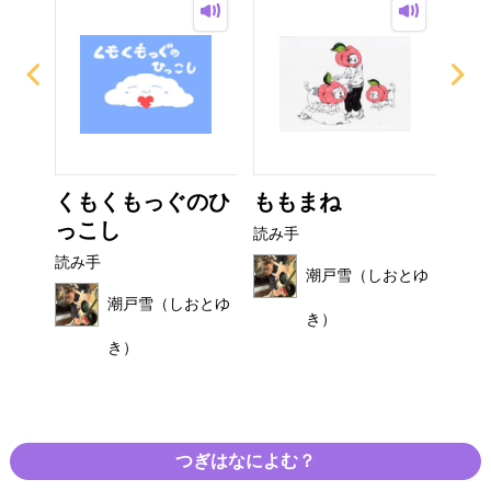
び
くもくもっぐのひ
ももまね
お
っこし
読み手
読み
読み手
おとゆ
潮戸雪（しおとゆ
潮戸雪（しおとゆ
き）
き）
つぎはなによむ？