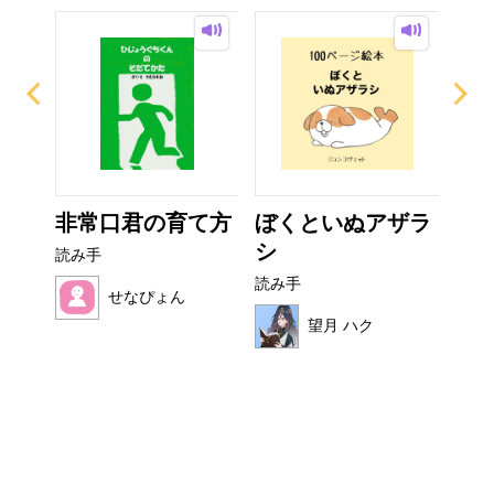
？
非常口君の育て方
ぼくといぬアザラ
お
シ
読み手
読み
読み手
せなぴょん
望月 ハク