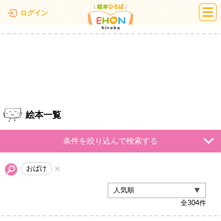
絵本ひろば
ログイン
絵本一覧
条件を絞り込んで検索する
おばけ
全
304
件