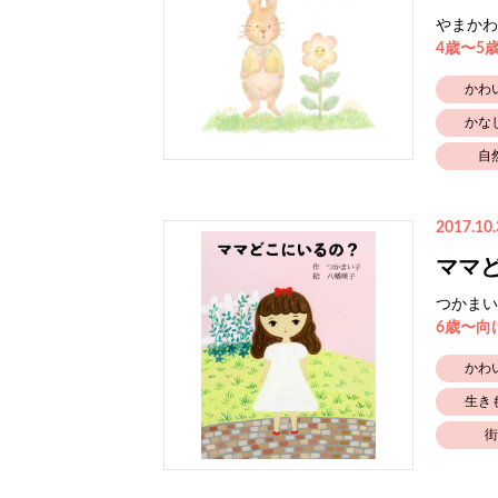
やまかわ
4歳〜5
かわ
かな
自
2017.10.
ママ
つかまい
6歳〜向
かわ
生き
街