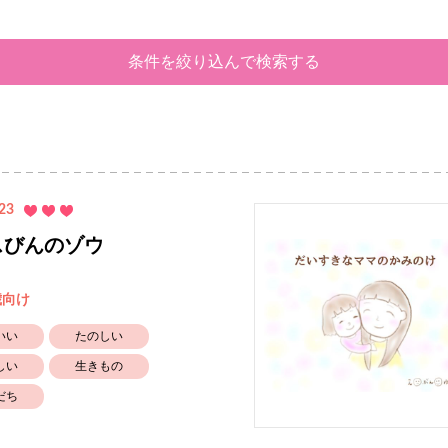
条件を絞り込んで検索する
23
スびんのゾウ
歳向け
いい
たのしい
しい
生きもの
だち