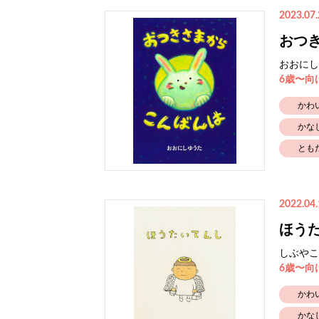
2023.07.
おつ
おおにし
6歳〜向
かわ
かな
とも
2022.04.
ほう
しぶやこ
6歳〜向
かわ
かな