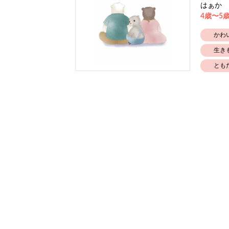
はぁか
4歳〜5
かわ
生き
とも