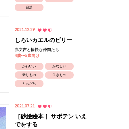
自然
2021.12.29
しろいカエルのビリー
赤文吉と愉快な仲間たち
4歳〜5歳向け
かわいい
かなしい
乗りもの
生きもの
ともだち
2021.07.21
［砂絵絵本 ］サボテン いえ
でをする