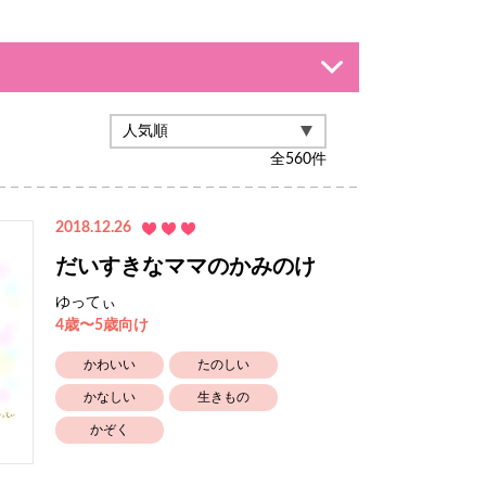
全
560
件
2018.12.26
だいすきなママのかみのけ
ゆってぃ
4歳〜5歳向け
かわいい
たのしい
かなしい
生きもの
かぞく