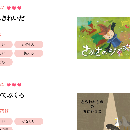
27
はきれいだ
け
いい
たのしい
しい
笑える
だち
21
いてぶくろ
歳向け
いい
かなしい