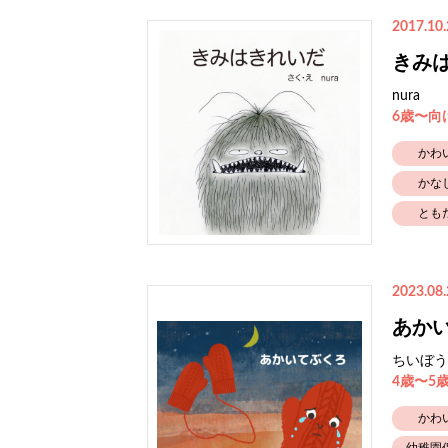
2017.10.
きみ
nura
6歳〜向
かわ
かな
とも
2023.08.
あか
ちいぼう
4歳〜5
かわ