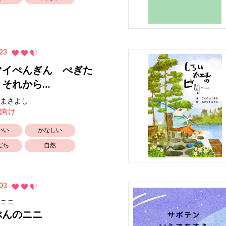
23
マイぺんぎん ぺぎた
 それから…
まさよし
歳向け
いい
かなしい
だち
自然
03
ニニ
ぶんのニニ