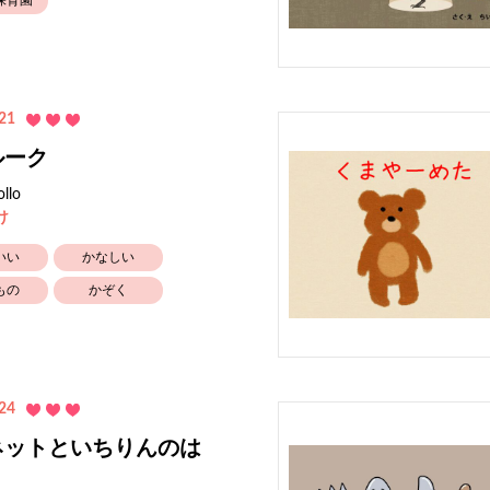
保育園
21
ルーク
ollo
け
いい
かなしい
もの
かぞく
24
ネットといちりんのは