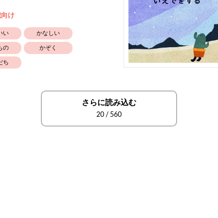
歳向け
いい
かなしい
もの
かぞく
だち
さらに読み込む
20
/
560