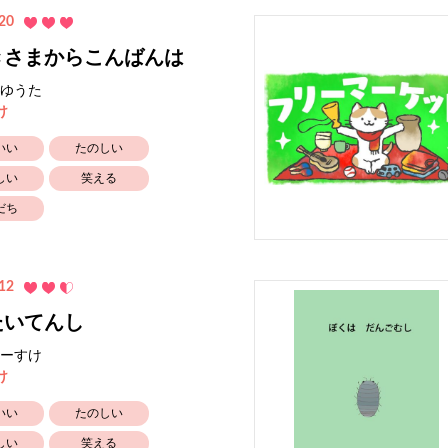
20
きさまからこんばんは
ゆうた
け
いい
たのしい
しい
笑える
だち
12
たいてんし
ーすけ
け
いい
たのしい
しい
笑える