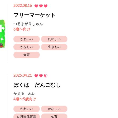
2022.08.16
フリーマーケット
つるまがりしゅん
6歳〜向け
かわいい
たのしい
かなしい
生きもの
知育
2025.04.21
ぼくは だんごむし
かえる れい
4歳〜5歳向け
かわいい
かなしい
幼稚園保育園
知育