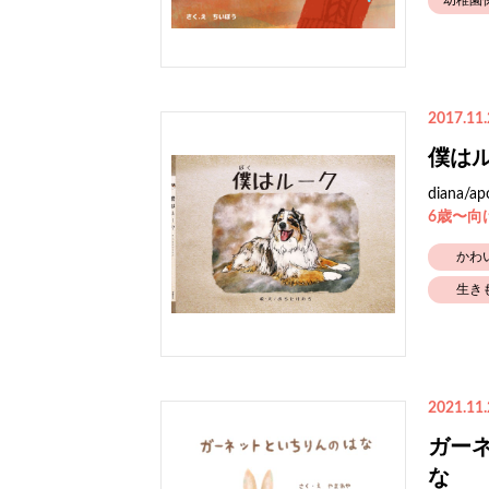
幼稚園
2017.11.
僕は
diana/ap
6歳〜向
かわ
生き
2021.11.
ガー
な