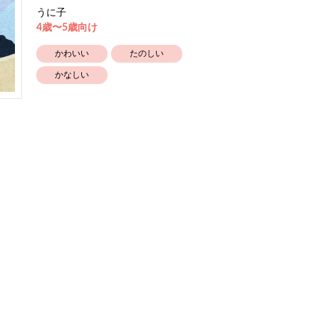
うに子
4歳〜5歳向け
かわいい
たのしい
かなしい