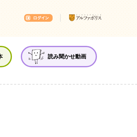
本ひろば
本
読み聞かせ動画