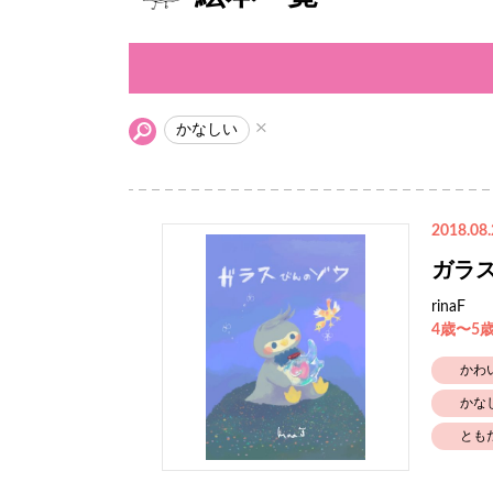
かなしい
2018.08.
ガラ
rinaF
4歳〜5
かわ
かな
とも