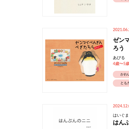
2021.06.
ゼン
ろう
あびる 
4歳〜5
かわ
とも
2024.12.
はいぐま
はん