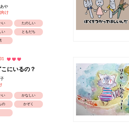
あや
歳向け
いい
たのしい
しい
ともだち
然
31
どこにいるの？
子
け
いい
かなしい
もの
かぞく