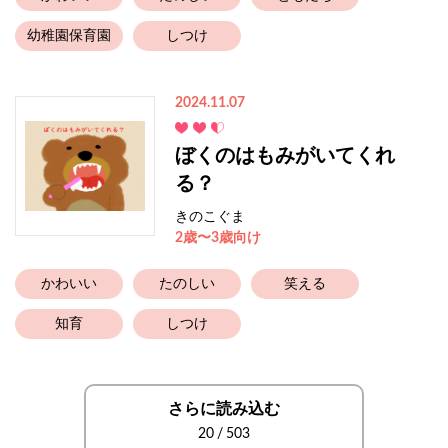
幼稚園保育園
しつけ
2024.11.07
ぼくのはもみがいてくれ
る？
きのこぐま
2歳〜3歳向け
かわいい
たのしい
笑える
知育
しつけ
さらに読み込む
20
/
503