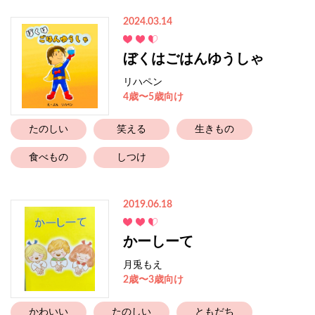
2024.03.14
ぼくはごはんゆうしゃ
リハペン
4歳〜5歳向け
たのしい
笑える
生きもの
食べもの
しつけ
2019.06.18
かーしーて
月兎もえ
2歳〜3歳向け
かわいい
たのしい
ともだち