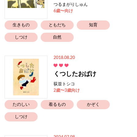
つるまがりしゅん
6歳〜向け
生きもの
ともだち
知育
しつけ
自然
2018.08.20
くつしたおばけ
荻並トシコ
2歳〜3歳向け
たのしい
着るもの
かぞく
しつけ