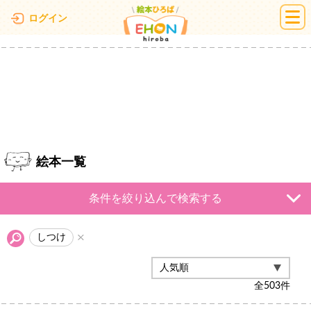
絵本ひろば
ログイン
絵本一覧
条件を絞り込んで検索する
しつけ
全
503
件