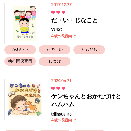
2017.12.27
だ・い・じなこと
YUKO
4歳〜5歳向け
かわいい
たのしい
ともだち
幼稚園保育園
しつけ
2024.06.21
ケンちゃんとおかたづけと
ハムハム
trilinguallab
4歳〜5歳向け