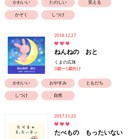
かわいい
たのしい
笑える
かぞく
しつけ
2018.12.27
ねんねの おと
くまの広珠
0歳〜1歳向け
かわいい
おやすみ
ともだち
しつけ
自然
2017.11.22
たべもの もったいない