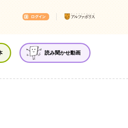
本ひろば
本
読み聞かせ動画