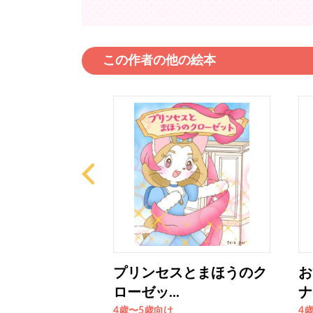
この作者の他の絵本
ねこ マロロ
プリンセスとまほうのク
お
ローゼッ...
ナ
4歳〜5歳向け
4