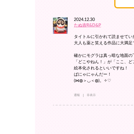
2024.12.30
たぬ吉R&D&P
タイトルに引かれて読ませてい
大人も薬と笑える作品に大満足で
確かにモグラは真っ暗な地面の
「どこやねん！」が「ここ、ど
絵本化されるといいですね！
ぱにゃにゃんだー！
(⋈◍＞◡＜◍)。✧♡
通報
非表示