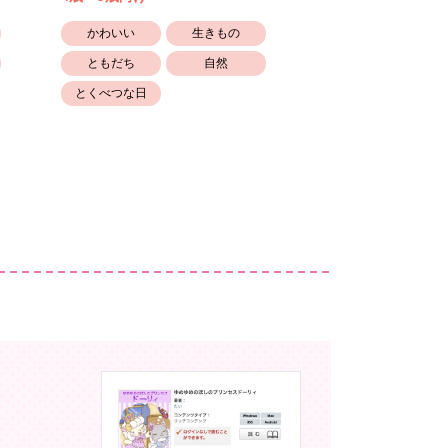
かわいい
生きもの
かわいい
ともだち
自然
生きもの
とくべつな日
街