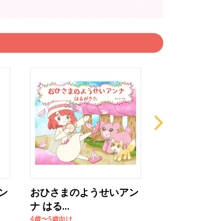
ン
おひさまのようせいアン
ピョンとかい
ナ はる...
リボン
4歳〜5歳向け
4歳〜5歳向け