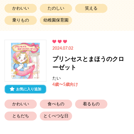
かわいい
たのしい
笑える
乗りもの
幼稚園保育園
2024.07.02
プリンセスとまほうのクロ
ーゼット
たい
4歳〜5歳向け
お気に入り追加
かわいい
食べもの
着るもの
ともだち
とくべつな日