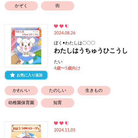
かぞく
街
2024.08.26
ぼく•わたしは〇〇〇
わたしはうちゅうひこうし
たい
4歳〜5歳向け
お気に入り追加
かわいい
たのしい
生きもの
幼稚園保育園
知育
2024.11.05