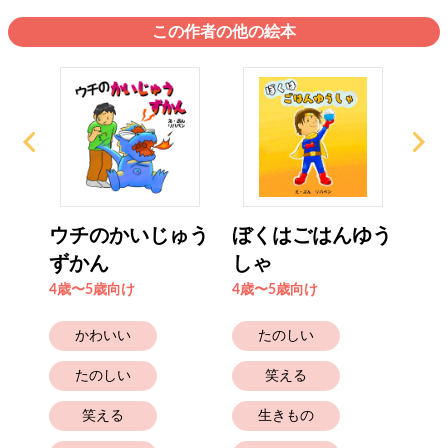
この作者の他の絵本
な
ウチのかいじゅう
ぼくはごはんゆう
ま
ずかん
しゃ
る？
4歳〜5歳向け
4歳〜5歳向け
4歳
かわいい
たのしい
たのしい
笑える
笑える
生きもの