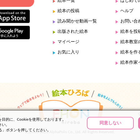
絵本一覧
はじめて
絵本の投稿
ヘルプ
読み聞かせ動画一覧
お問い合
出版された絵本
絵本を投
マイページ
絵本教室
お気に入り
絵本を作
絵本作家
的に、Cookieを使用しております。
同意しない
さい。
する」ボタンを押してください。
(C)2000-2026 AlphaPolis Co., Ltd. All Rights Reserved.