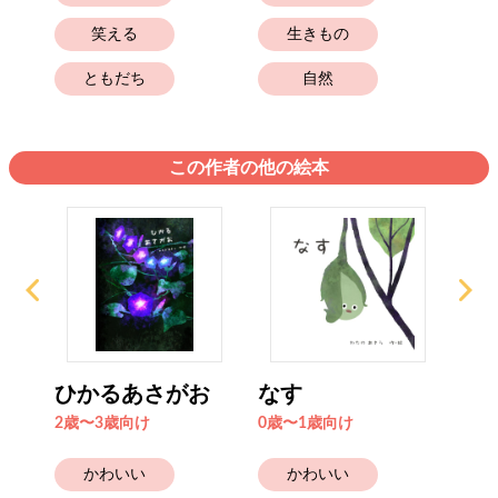
笑える
生きもの
ともだち
自然
この作者の他の絵本
ひかるあさがお
なす
ち
2歳〜3歳向け
0歳〜1歳向け
0歳
かわいい
かわいい