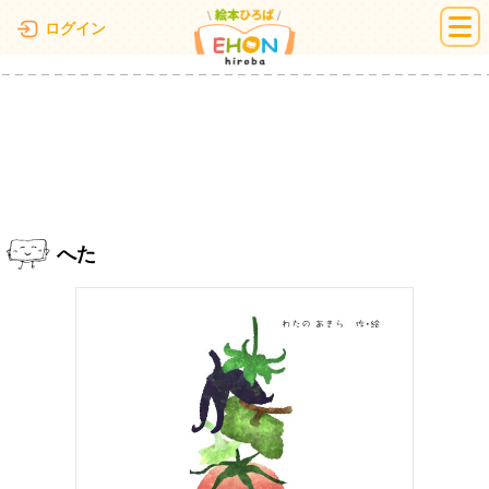
絵本ひろば
ログイン
へた