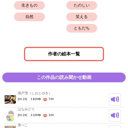
生きもの
たのしい
自然
笑える
ともだち
作者の絵本一覧
この作品の読み聞かせ動画
潮戸雪（しおとゆき）
[01:23]
1.82MB
739
はなみどり
[01:24]
2.32MB
334
青べこ