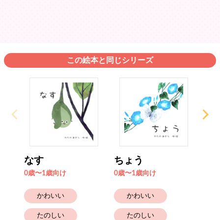
この絵本と同じシリーズ
なす
ちょう
か
0歳〜1歳向け
0歳〜1歳向け
0歳
かわいい
かわいい
たのしい
たのしい