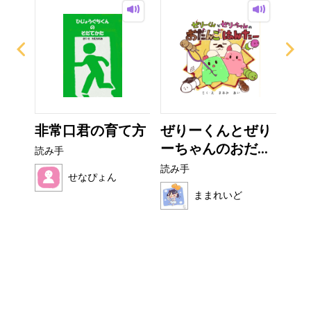
非常口君の育て方
ぜりーくんとぜり
カ
ーちゃんのおだ...
読み手
読み
読み手
せなぴょん
ままれいど