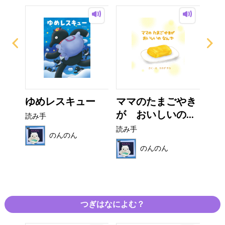
の
ゆめレスキュー
ママのたまごやき
マ
..
が おいしいの...
く
読み手
読み手
読み
のんのん
のんのん
つぎはなによむ？