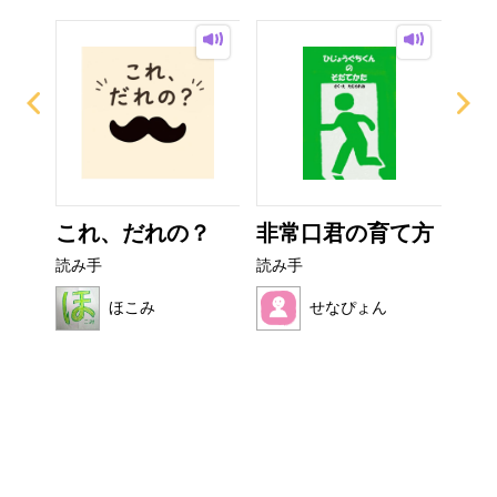
ザラ
これ、だれの？
非常口君の育て方
ぜ
ーち
読み手
読み手
読み
ほこみ
せなぴょん