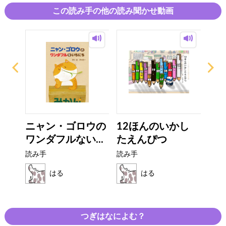
た。大好きな絵本です💝
この読み手の他の読み聞かせ動画
ANNAとなるみさきが咲かせた、日本の春景色をぜひ楽しんでくだ
さい。
ニャン・ゴロウの
12ほんのいかし
ゆ
ワンダフルない...
たえんぴつ
読み
読み手
読み手
はる
はる
つぎはなによむ？