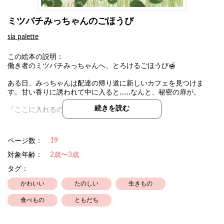
ミツバチみっちゃんのごほうび
sia palette
この絵本の説明：
働き者のミツバチみっちゃんへ、とろけるごほうび🍯
ある日、みっちゃんは配達の帰り道に新しいカフェを見つけま
す。甘い香りに誘われて中に入ると……なんと、秘密の扉が。
続きを読む
「ここに入れるのは、働き者のミツバチだけ🐝」
みっちゃんはドキドキしながら、扉を開けてみました。そして1日
だけの冒険が始まります。
19
ページ数：
扉の向こうに待っていたものとは……！？
対象年齢：
2歳〜3歳
タグ：
🌸🍀🌼🌷🍀🌹
かわいい
たのしい
生きもの
みっちゃんの優しさと、ハチミツの美味しさがつまった心温まる
お話です。
食べもの
ともだち
約3年の歳月をかけて、著者がいちばん書きたい絵本を作りまし