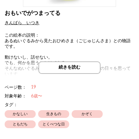
おもいでがつまってる
きんばら いつき
この絵本の説明：
あるぬいぐるみから見たおひめさま（ごじゅじんさま）との物語
です。
動けないし、話せない。
でも、何かを思うことはできる。
続きを読む
そんなぬいぐるみが、大人になったおひめさまとの日々を思って
います。
昔は遊んでくれたのに、今は遊んでもらえない。
19
ページ数：
それでも、大切なおひめさまとずっと一緒にいたい。
おとなになっても、おばあちゃんになっても。
対象年齢：
6歳〜
タグ：
かなしい
生きもの
かぞく
ともだち
とくべつな日