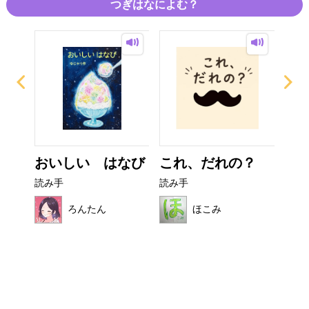
つぎはなによむ？
おいしい はなび
これ、だれの？
カ
読み手
読み手
読み
ろんたん
ほこみ