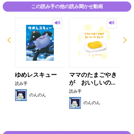
この読み手の他の読み聞かせ動画
の
ゆめレスキュー
ママのたまごやき
マ
..
が おいしいの...
く
読み手
読み手
読み
のんのん
のんのん