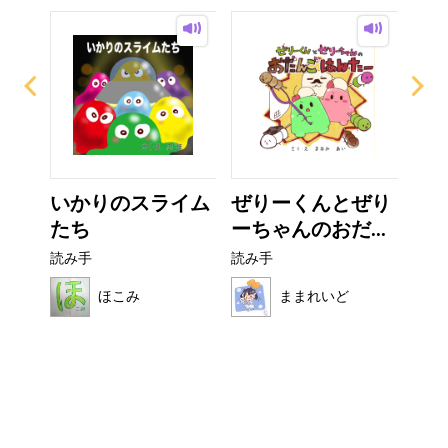
ザラ
いかりのスライム
ぜりーくんとぜり
お
たち
ーちゃんのおだ...
読み
読み手
読み手
ほこみ
ままれいど