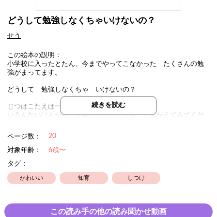
どうして勉強しなくちゃいけないの？
せう
この絵本の説明：
小学校に入ったとたん、今までやってこなかった たくさんの勉
強がまってます。
どうして 勉強しなくちゃ いけないの？
続きを読む
じつはこたえは一つではありません。
いろんないけんから、きみなりのこたえを かんがえてみてくだ
さい。
20
ページ数：
大人と いっしょによんで、おとなのいけんも きいてみよう！
（大人も自分の意見を交えつつ、考えながら読んであげてくださ
対象年齢：
6歳〜
い）
タグ：
かわいい
知育
しつけ
この読み手の他の読み聞かせ動画