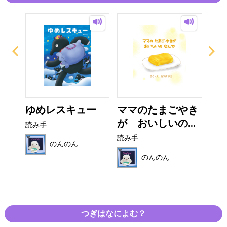
の
ゆめレスキュー
ママのたまごやき
マ
..
が おいしいの...
く
読み手
読み手
読み
のんのん
のんのん
つぎはなによむ？