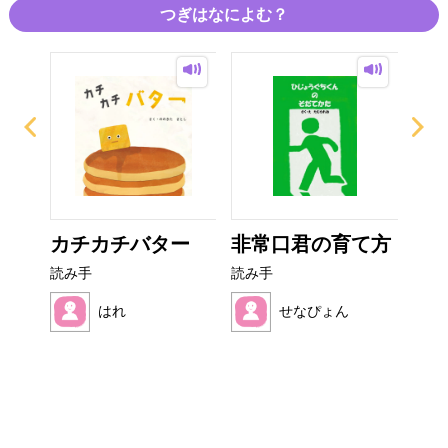
つぎはなによむ？
なび
カチカチバター
非常口君の育て方
ぼ
シ
読み手
読み手
読み
はれ
せなぴょん