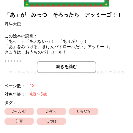
「あ」が みっつ そろったら アッミーゴ！！
丹斗大巴
この絵本の説明：
「あっ！」「あぶないっ！」「ありがとう！」
「あ」をみつける、きけんパトロールたい、アッミーゴ。
きょうは、おうちのパトロール！
* * * * * *
続きを読む
アッミーゴとともにたいせつなお子さんに身のまわりの安全を
楽しく学んでもらう絵本です。危険感受性（きけんかんじゅせ
い）や、危険予測力（きけんよそくりょく）を身につけることを
13
ページ数：
目的とした「しつけの絵本」です。
最後のページのQRコードから「アッミーゴ！!のうた」が聞けま
対象年齢：
4歳〜5歳
す♪
タグ：
* * * * * *
かわいい
かぞく
ともだち
画面構成、文は丹斗大巴。イラスト素材はイラストAC様。
知育
しつけ