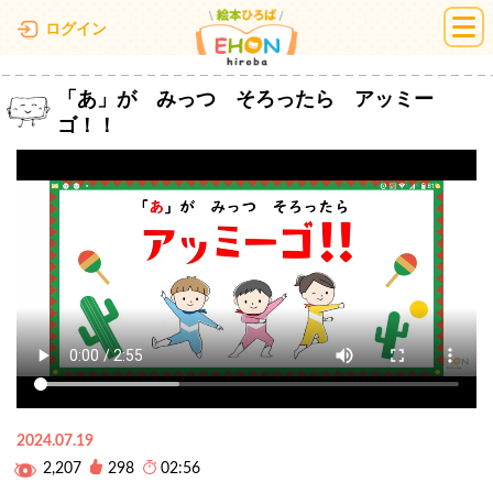
絵本ひろば
ログイン
「あ」が みっつ そろったら アッミー
ゴ！！
2024.07.19
2,207
298
02:56