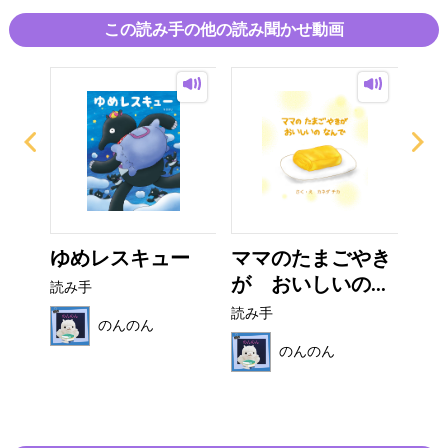
この読み手の他の読み聞かせ動画
の
ゆめレスキュー
ママのたまごやき
マ
..
が おいしいの...
く
読み手
読み手
読み
のんのん
のんのん