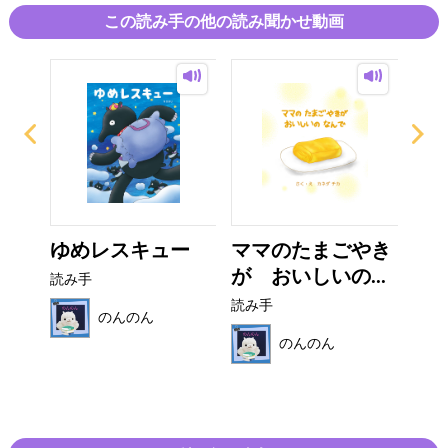
のを覚えています。夜中の2時頃でした。それから夢の中での生き
この読み手の他の読み聞かせ動画
物の言葉を思い出しながらお話を書き上げた時、窓の外はうっす
ら明るくなっていました。
『みんなの おかあさん ありがとう』は、地球に生きる生き物た
ちからメッセージをもらって出来たお話だと感じています。子供
さんだけでなく、大人の方にも読んでいただき、皆で一緒におか
あさんを大切に思う心を育んで頂けたら、今の子供たちの未来は
もっと美しく、輝けるものになると思います。この絵本が今の地
球環境を考える良いきっかけを作ってくれると嬉しいです。》
の
ゆめレスキュー
ママのたまごやき
マ
..
が おいしいの...
く
読み手
読み手
読み
のんのん
のんのん