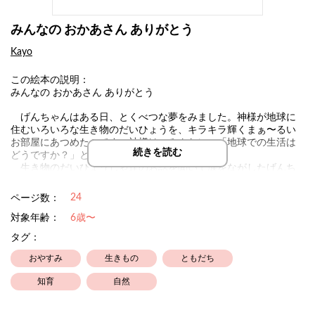
みんなの おかあさん ありがとう
Kayo
この絵本の説明：
みんなの おかあさん ありがとう
げんちゃんはある日、とくべつな夢をみました。神様が地球に
住むいろいろな生き物のだいひょうを、キラキラ輝くまぁ〜るい
お部屋にあつめたのです。神様は、みんなに、「地球での生活は
続きを読む
どうですか？」とききました。
生き物のだいひょうしゃ達のお話を聞いて涙をながしたげんち
ゃん。何を感じ、どうしたら良いと思ったのでしょう。
24
ページ数：
《 私は、長閑な山間部で暮らし、自然栽培でお米を育てていま
対象年齢：
6歳〜
す。家から一歩外へ踏み出すと、さまざまな生き物で溢れていま
タグ：
す。田んぼに入って除草作業をしていると、足元には沢山のおた
まじゃくし。山々からは賑やかな鳥の歌声が聴こえ、山あいを優
おやすみ
生きもの
ともだち
しい風が吹き抜けます。
このような生活をしている中で、約３年前のある日、このお話
知育
自然
は私の夢の中で生まれました。そして、私はこのお話を書き留め
ておかないといけない！と思ったのです。その瞬間、目が覚めた