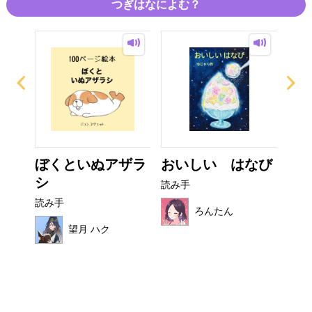
つぎはなによむ？
ぜり
ぼくといぬアザラ
おいしい はなび
こ
..
シ
読み手
読み
読み手
ろんたん
望月 ハク